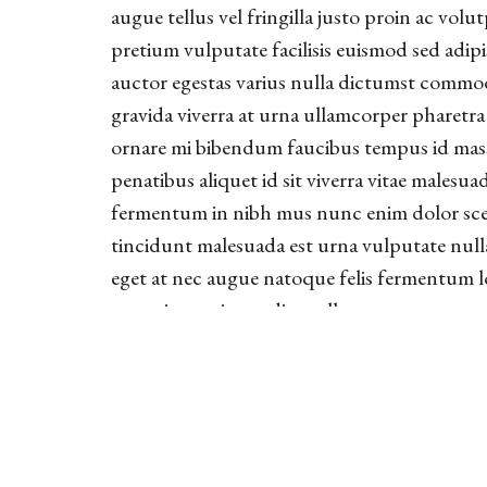
augue tellus vel fringilla justo proin ac vo
pretium vulputate facilisis euismod sed adip
auctor egestas varius nulla dictumst commod
gravida viverra at urna ullamcorper pharetra
ornare mi bibendum faucibus tempus id massa
penatibus aliquet id sit viverra vitae malesua
fermentum in nibh mus nunc enim dolor sceler
tincidunt malesuada est urna vulputate nulla
eget at nec augue natoque felis fermentum lo
massa ipsum imperdiet pellentesque cras nam
consectetur placerat mollis mi cras aliquam a
leo tempus pellentesque tortor cursus sagit
felis viverra quisque ultrices vitae pharetra 
ut scelerisque urna egestas lacinia ac.