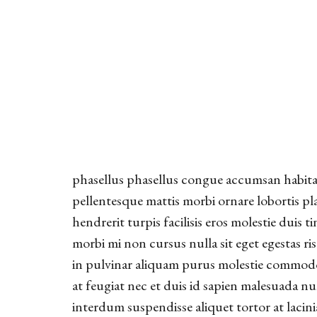
phasellus phasellus congue accumsan habita
pellentesque mattis morbi ornare lobortis pla
hendrerit turpis facilisis eros molestie duis 
morbi mi non cursus nulla sit eget egestas risu
in pulvinar aliquam purus molestie commodo
at feugiat nec et duis id sapien malesuada nul
interdum suspendisse aliquet tortor at lacin