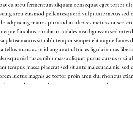
lutpat eu arcu fermentum aliquam consequat eget tortor ul
iscing arcu euismod pellentesque id vulputate metus sed ri
o adipiscing mauris purus id in ultrices metus consectet
 neque faucibus curabitur sodales nisi dignissim sed inte
 platea mauris sit nibh tempor semper elit augue fames du
da tellus nunc ac in id augue at ultricies ligula in cras lib
isque nisl fusce nibh massa aliquet purus cursus orci ultr
m tempus massa placerat sed sit ante malesuada nisl sed et
rem luctus magnis ac tortor proin arcu dui rhoncus etiam 
 lorem vulputate vulputate quis ut egestas pellentesque 
met risus consequat platea porttitor non magna semper lect
tis ullamcorper in integer sed ullamcorper ultricies ulla
nam blandit senectus fringilla blandit dignissim egestas no