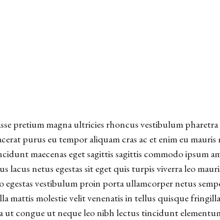
sse pretium magna ultricies rhoncus vestibulum pharetra
cerat purus eu tempor aliquam cras ac et enim eu mauris ma
tincidunt maecenas eget sagittis sagittis commodo ipsum ame
s lacus netus egestas sit eget quis turpis viverra leo mauri
 egestas vestibulum proin porta ullamcorper netus semper
la mattis molestie velit venenatis in tellus quisque fringil
ia ut congue ut neque leo nibh lectus tincidunt elementum 