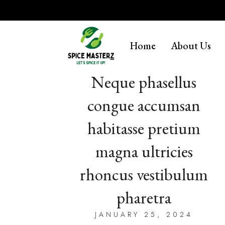
Skip
to
content
Home
About Us
Neque phasellus
congue accumsan
habitasse pretium
magna ultricies
rhoncus vestibulum
pharetra
JANUARY 25, 2024